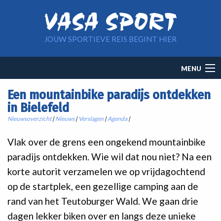
Overslaan en naar de inhoud gaan
JOUW SPORTIEVE REIS BEGINT HIER
Main
MENU
navigation
Een mountainbike paradijs ontdekken
in Bielefeld
Nieuwsoverzicht
|
Nieuws
|
Verslagen
|
Agenda
|
Vlak over de grens een ongekend mountainbike
paradijs ontdekken. Wie wil dat nou niet? Na een
korte autorit verzamelen we op vrijdagochtend
op de startplek, een gezellige camping aan de
rand van het Teutoburger Wald. We gaan drie
dagen lekker biken over en langs deze unieke