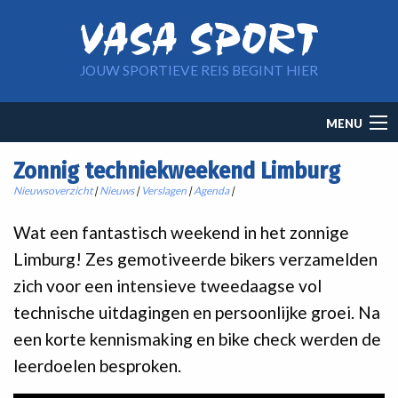
Overslaan en naar de inhoud gaan
JOUW SPORTIEVE REIS BEGINT HIER
Main
MENU
navigation
Zonnig techniekweekend Limburg
Nieuwsoverzicht
|
Nieuws
|
Verslagen
|
Agenda
|
Wat een fantastisch weekend in het zonnige
Limburg! Zes gemotiveerde bikers verzamelden
zich voor een intensieve tweedaagse vol
technische uitdagingen en persoonlijke groei. Na
een korte kennismaking en bike check werden de
leerdoelen besproken.