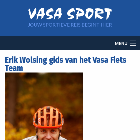
Overslaan en naar de inhoud gaan
JOUW SPORTIEVE REIS BEGINT HIER
Main
MENU
navigation
Erik Wolsing gids van het Vasa Fiets
Team