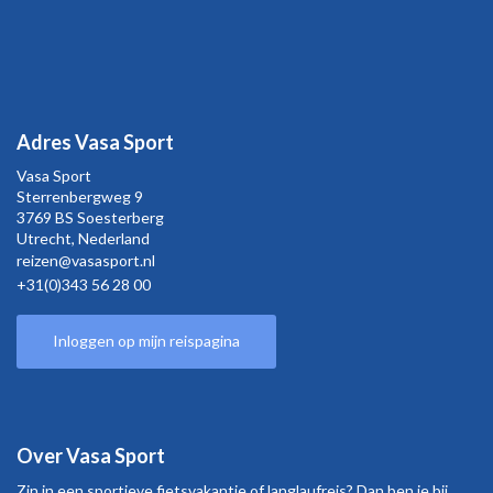
Adres Vasa Sport
Vasa Sport
Sterrenbergweg
9
3769 BS Soesterberg
Utrecht,
Nederland
reizen@vasasport.nl
+31(0)343 56 28 00
Inloggen op mijn reispagina
Over Vasa Sport
Zin in een sportieve fietsvakantie of langlaufreis? Dan ben je bij