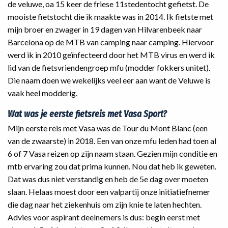
de veluwe, oa 15 keer de friese 11stedentocht gefietst. De
mooiste fietstocht die ik maakte was in 2014. Ik fietste met
mijn broer en zwager in 19 dagen van Hilvarenbeek naar
Barcelona op de MTB van camping naar camping. Hiervoor
werd ik in 2010 geïnfecteerd door het MTB virus en werd ik
lid van de fietsvriendengroep mfu (modder fokkers unitet).
Die naam doen we wekelijks veel eer aan want de Veluwe is
vaak heel modderig.
Wat was je eerste fietsreis met Vasa Sport?
Mijn eerste reis met Vasa was de Tour du Mont Blanc (een
van de zwaarste) in 2018. Een van onze mfu leden had toen al
6 of 7 Vasa reizen op zijn naam staan. Gezien mijn conditie en
mtb ervaring zou dat prima kunnen. Nou dat heb ik geweten.
Dat was dus niet verstandig en heb de 5e dag over moeten
slaan. Helaas moest door een valpartij onze initiatiefnemer
die dag naar het ziekenhuis om zijn knie te laten hechten.
Advies voor aspirant deelnemers is dus: begin eerst met