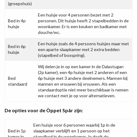
(groepshuis)
Een huisje voor 4 personen bezet met 2
Bed in 4p
personen. Dit huisje heeft 2 stapelbedden in de
huisje
woonkamer. Er is een keuken en badkamer met
douche/wc.
Een huisje zoals de 4 persoons huisjes maar met
Bed in 6p
een aparte slaapkamer met 2 extra bedden
huisje
(stapelbed of boxspring).
Wij delen je in op een kamer in de Dalastugan
(2p kamer), een 4p huisje met 2 anderen of een
Bed
6p huisje met 3 andere deelnemers. Mannen bij
standaard
mannen en vrouwen bij vrouwen. Als een
standaardoptie niet meer beschikbaar is nemen
we contact met je op voor alternatieven.
De opties voor de Öppet Spår zijn:
Een huisje voor 6 personen waarbij 1p in de
Bed in 1p
slaapkamer verblijft en 1 persoon op het
kamer in
stapelbed in de woonkamer. Je deelt de