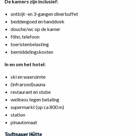
De kamers zijn inclusief:
ontbijt- en 3-gangen dinerbuffet
beddengoed en handdoek
douche/wc op de kamer
föhn, telefoon
toeristenbelasting
bemiddelingskosten
In en om het hotel:
ski en waxruimte
(infrarood)sauna
restaurant en stube
wellness tegen betaling
supermarkt (op ca 800 m)
station
pinautomaat
Todtnauer Hütte