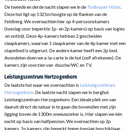
De tweede en derde nacht slapen we in de
Todtnauer Hütte
.
Deze hut ligt op 1321m hoogte op de flanken van de
Feldberg. We overnachten hier op 4-persoonskamers
(toeslag voor beperkte 1p- en 2p kamers) op basis van logies
en ontbijt. Deze 4p-kamers hebben 2 gescheiden
slaapkamers, waarvan 1 slaapkamer van de 4p kamer met een
stapelbed is uitgerust. De andere kamer heeft een 2p bed.
Avondeten doen we a-la-carte in de hut (zelf afrekenen). De
kamers zijn voorzien van douche/WC en TV.
Leistungszentrum Hertzogenhorn
De laatste hut waar we overnachten is
Leistungszentrum
Herzogenhorn
. De laatste nacht slapen we in berghut
Leistungszentrum Herzogenhorn. Een ideale plek om van
daaruit direct de natuur in te gaan die bovendien met zijn
ligging boven de 1300m sneeuwzeker is. Hier slapen we één
nacht op basis van halfpension. We overnachten op 2p
kamers, 1p kamers zijn beperkt tegen toeslag beschikbaar.