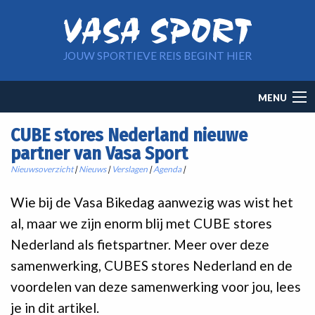
Overslaan en naar de inhoud gaan
JOUW SPORTIEVE REIS BEGINT HIER
Main
MENU
navigation
CUBE stores Nederland nieuwe
partner van Vasa Sport
Nieuwsoverzicht
|
Nieuws
|
Verslagen
|
Agenda
|
Wie bij de Vasa Bikedag aanwezig was wist het
al, maar we zijn enorm blij met CUBE stores
Nederland als fietspartner. Meer over deze
samenwerking, CUBES stores Nederland en de
voordelen van deze samenwerking voor jou, lees
je in dit artikel.