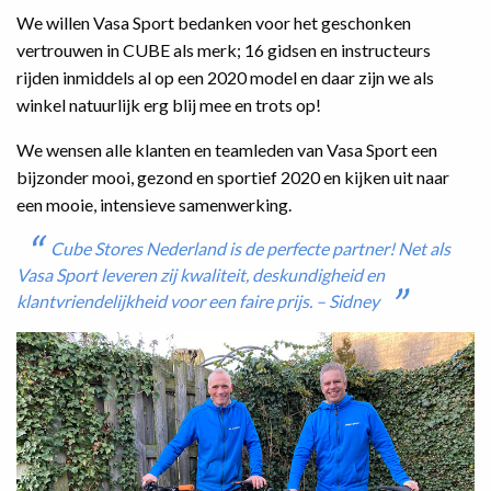
We willen Vasa Sport bedanken voor het geschonken
vertrouwen in CUBE als merk; 16 gidsen en instructeurs
rijden inmiddels al op een 2020 model en daar zijn we als
winkel natuurlijk erg blij mee en trots op!
We wensen alle klanten en teamleden van Vasa Sport een
bijzonder mooi, gezond en sportief 2020 en kijken uit naar
een mooie, intensieve samenwerking.
Cube Stores Nederland is de perfecte partner! Net als
Vasa Sport leveren zij kwaliteit, deskundigheid en
klantvriendelijkheid voor een faire prijs. – Sidney