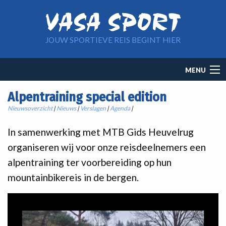
Overslaan en naar de inhoud gaan
JOUW SPORTIEVE REIS BEGINT HIER
Main
MENU
navigation
Alpentraining special edition
Nieuwsoverzicht
|
Nieuws
|
Verslagen
|
Agenda
|
In samenwerking met MTB Gids Heuvelrug
organiseren wij voor onze reisdeelnemers een
alpentraining ter voorbereiding op hun
mountainbikereis in de bergen.