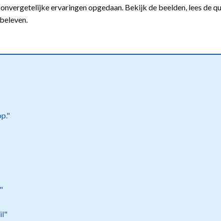
n onvergetelijke ervaringen opgedaan. Bekijk de beelden, lees de q
 beleven.
op."
!"
il"