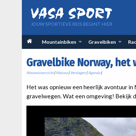
Overslaan en naar de inhoud gaan
JOUW SPORTIEVE REIS BEGINT HIER
Main

Mountainbiken
Gravelbiken
Rac
navigation
Gravelbike Norway, het 
Nieuwsoverzicht
|
Nieuws
|
Verslagen
|
Agenda
|
Het was opnieuw een heerlijk avontuur in
gravelwegen. Wat een omgeving! Bekijk d