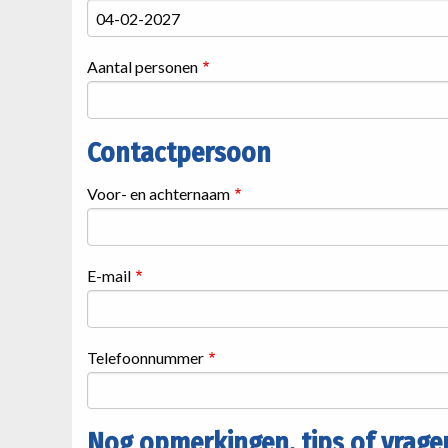
Aantal personen
Contactpersoon
Contactgegevens
Voor- en achternaam
E-mail
Telefoonnummer
Nog opmerkingen, tips of vrage