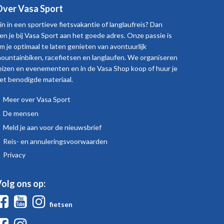
ver Vasa Sport
in in een sportieve fietsvakantie of langlaufreis? Dan
en je bij Vasa Sport aan het goede adres. Onze passie is
m je optimaal te laten genieten van avontuurlijk
ountainbiken, racefietsen en langlaufen. We organiseren
eizen en evenementen en in de Vasa Shop koop of huur je
et benodigde materiaal.
Meer over Vasa Sport
Over
De mensen
Vasa
Meld je aan voor de nieuwsbrief
Sport
Reis- en annuleringsvoorwaarden
Privacy
olg ons op:
Facebook
Youtube
Instagram
fietsen
Facebook
Instagram