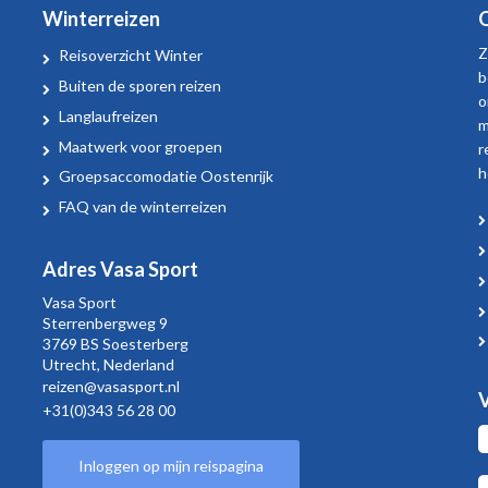
Winterreizen
O
Z
Reisoverzicht Winter
b
Buiten de sporen reizen
o
Langlaufreizen
m
Maatwerk voor groepen
r
h
Groepsaccomodatie Oostenrijk
FAQ van de winterreizen
Adres Vasa Sport
Vasa Sport
Sterrenbergweg
9
3769 BS Soesterberg
Utrecht,
Nederland
reizen@vasasport.nl
V
+31(0)343 56 28 00
Inloggen op mijn reispagina