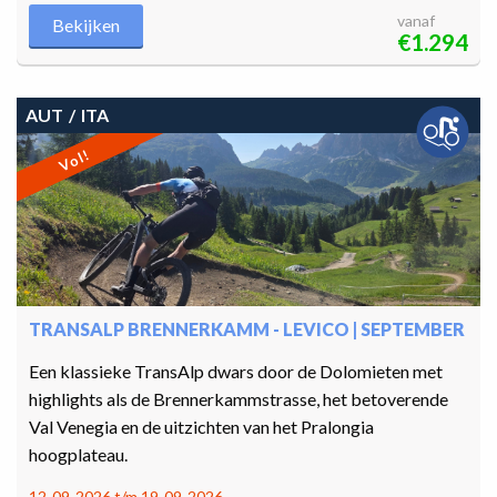
vanaf
Bekijken
€1.294
AUT
ITA
Vol!
TRANSALP BRENNERKAMM - LEVICO | SEPTEMBER
Een klassieke TransAlp dwars door de Dolomieten met
highlights als de Brennerkammstrasse, het betoverende
Val Venegia en de uitzichten van het Pralongia
hoogplateau.
12-09-2026 t/m 19-09-2026