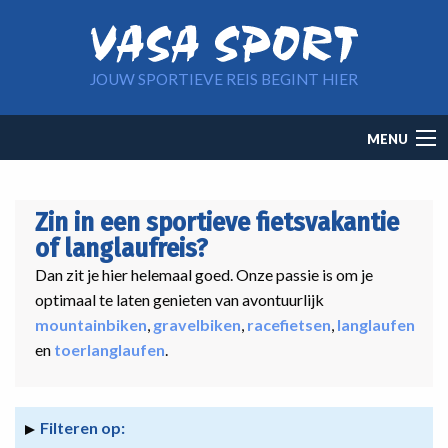
Overslaan en naar de inhoud gaan
JOUW SPORTIEVE REIS BEGINT HIER
Main
MENU
navigation
Zin in een sportieve fietsvakantie
of langlaufreis?
Dan zit je hier helemaal goed. Onze passie is om je
optimaal te laten genieten van avontuurlijk
mountainbiken
,
gravelbiken
,
racefietsen
,
langlaufen
en
toerlanglaufen
.
Filteren op: