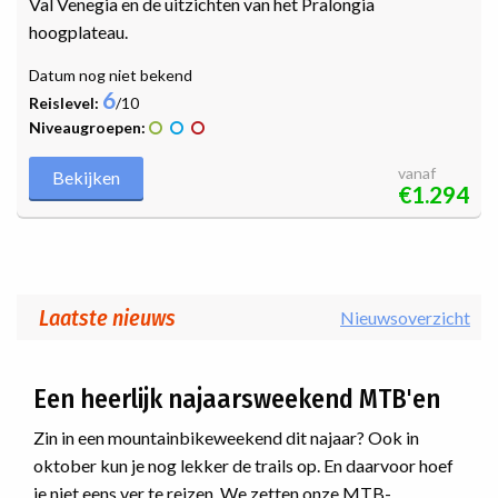
Val Venegia en de uitzichten van het Pralongia
hoogplateau.
Datum nog niet bekend
6
Reislevel:
/10
Niveaugroepen:
vanaf
Bekijken
€1.294
Laatste nieuws
Nieuwsoverzicht
Een heerlijk najaarsweekend MTB'en
Zin in een mountainbikeweekend dit najaar? Ook in
oktober kun je nog lekker de trails op. En daarvoor hoef
je niet eens ver te reizen. We zetten onze MTB-