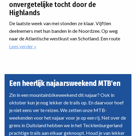
onvergetelijke tocht door de
Highlands
De laatste week van mei stonden ze klaar. Vijftien
deelnemers met hun banden in de Noordzee. Op weg
naar de Atlantische westkust van Schotland. Een route
dwars door de Highlands. Onherbergzaam, ruige natuur,
Lees verder
over
MTB
desolaatheid. En dan was er nog iets met regen. En dat als
Schotland
nieuwe reis van Vasa Sport. Hoe zou dat verlopen?
Coast
to
Coast:
Een heerlijk najaarsweekend MTB'en
een
onvergetelijke
Zin in een mountainbikeweekend dit najaar? Ook in
tocht
oktober kun je nog lekker de trails op. En daarvoor hoef
door
je niet eens ver te reizen. We zetten onze MTB-
de
weekenden voor het najaar voor je op een rij. Net over de
Highlands
grens in Duitsland hebben we in het Tecklenburgerland
prachtige trails aan elkaar geknoopt. Houd je van lekker