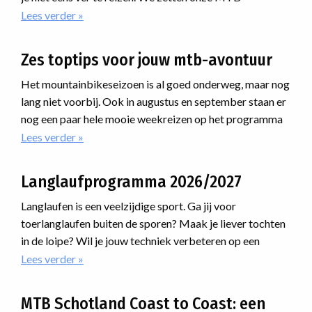
weekenden voor het najaar voor je op een rij. Net over de
Lees verder
over
Een
grens in Duitsland hebben we in het Tecklenburgerland
heerlijk
prachtige trails aan elkaar geknoopt. Houd je van lekker
Zes toptips voor jouw mtb-avontuur
najaarsweekend
mountainbiken vanuit een heerlijk viersterrenhotel? Dan
MTB'en
is dit jouw reis. Ga je liever voor wat ruigere downhills?
Het mountainbikeseizoen is al goed onderweg, maar nog
Dan moet je mee naar België!
lang niet voorbij. Ook in augustus en september staan er
nog een paar hele mooie weekreizen op het programma
waar je nog bij kunt aansluiten. Van uitdagende routes
Lees verder
over
Zes
door de Alpen tot avonturen ver daarbuiten: er zit
toptips
ongetwijfeld een reis tussen die bij jou past.
Langlaufprogramma 2026/2027
voor
jouw
Langlaufen is een veelzijdige sport. Ga jij voor
mtb-
toerlanglaufen buiten de sporen? Maak je liever tochten
avontuur
in de loipe? Wil je jouw techniek verbeteren op een
cursus? Of ga je meedoen met een marathon? Voor
Lees verder
over
Langlaufprogramma
iedereen is er een passende manier van langlaufen.
2026/2027
MTB Schotland Coast to Coast: een