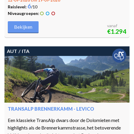
6
Reislevel:
/10
Niveaugroepen:
vanaf
Bekijken
€1.294
AUT
ITA
TRANSALP BRENNERKAMM - LEVICO
Een klassieke TransAlp dwars door de Dolomieten met
highlights als de Brennerkammstrasse, het betoverende