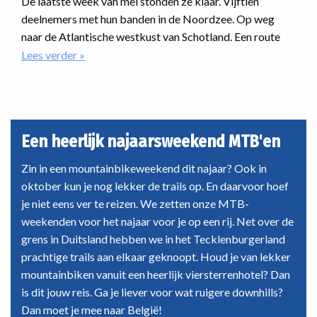
De laatste week van mei stonden ze klaar. Vijftien
deelnemers met hun banden in de Noordzee. Op weg
naar de Atlantische westkust van Schotland. Een route
dwars door de Highlands. Onherbergzaam, ruige natuur,
Lees verder
over
MTB
desolaatheid. En dan was er nog iets met regen. En dat als
Schotland
nieuwe reis van Vasa Sport. Hoe zou dat verlopen?
Coast
to
Coast:
Een heerlijk najaarsweekend MTB'en
een
onvergetelijke
Zin in een mountainbikeweekend dit najaar? Ook in
tocht
oktober kun je nog lekker de trails op. En daarvoor hoef
door
je niet eens ver te reizen. We zetten onze MTB-
de
weekenden voor het najaar voor je op een rij. Net over de
Highlands
grens in Duitsland hebben we in het Tecklenburgerland
prachtige trails aan elkaar geknoopt. Houd je van lekker
mountainbiken vanuit een heerlijk viersterrenhotel? Dan
is dit jouw reis. Ga je liever voor wat ruigere downhills?
Dan moet je mee naar België!