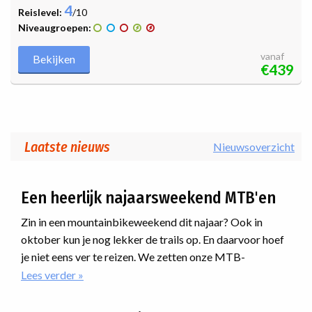
4
Reislevel:
/10
Niveaugroepen:
vanaf
Bekijken
€439
Laatste nieuws
Nieuwsoverzicht
Een heerlijk najaarsweekend MTB'en
Zin in een mountainbikeweekend dit najaar? Ook in
oktober kun je nog lekker de trails op. En daarvoor hoef
je niet eens ver te reizen. We zetten onze MTB-
weekenden voor het najaar voor je op een rij. Net over de
Lees verder
over
Een
grens in Duitsland hebben we in het Tecklenburgerland
heerlijk
prachtige trails aan elkaar geknoopt. Houd je van lekker