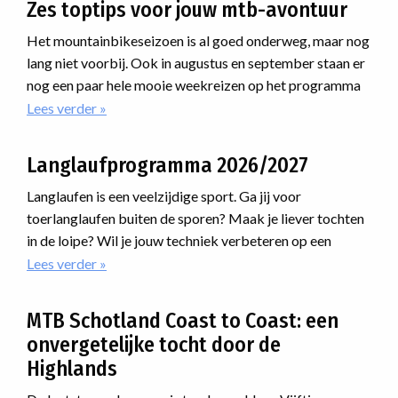
Zes toptips voor jouw mtb-avontuur
najaarsweekend
mountainbiken vanuit een heerlijk viersterrenhotel? Dan
MTB'en
is dit jouw reis. Ga je liever voor wat ruigere downhills?
Het mountainbikeseizoen is al goed onderweg, maar nog
Dan moet je mee naar België!
lang niet voorbij. Ook in augustus en september staan er
nog een paar hele mooie weekreizen op het programma
waar je nog bij kunt aansluiten. Van uitdagende routes
Lees verder
over
Zes
door de Alpen tot avonturen ver daarbuiten: er zit
toptips
ongetwijfeld een reis tussen die bij jou past.
Langlaufprogramma 2026/2027
voor
jouw
Langlaufen is een veelzijdige sport. Ga jij voor
mtb-
toerlanglaufen buiten de sporen? Maak je liever tochten
avontuur
in de loipe? Wil je jouw techniek verbeteren op een
cursus? Of ga je meedoen met een marathon? Voor
Lees verder
over
Langlaufprogramma
iedereen is er een passende manier van langlaufen.
2026/2027
MTB Schotland Coast to Coast: een
onvergetelijke tocht door de
Highlands