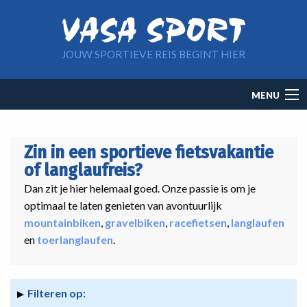
Overslaan en naar de inhoud gaan
JOUW SPORTIEVE REIS BEGINT HIER
Main
MENU
navigation
Zin in een sportieve fietsvakantie
of langlaufreis?
Dan zit je hier helemaal goed. Onze passie is om je
optimaal te laten genieten van avontuurlijk
mountainbiken
,
gravelbiken
,
racefietsen
,
langlaufen
en
toerlanglaufen
.
Filteren op: