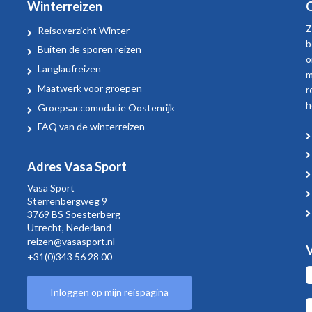
Winterreizen
O
Z
Reisoverzicht Winter
b
Buiten de sporen reizen
o
Langlaufreizen
m
Maatwerk voor groepen
r
h
Groepsaccomodatie Oostenrijk
FAQ van de winterreizen
Adres Vasa Sport
Vasa Sport
Sterrenbergweg
9
3769 BS Soesterberg
Utrecht,
Nederland
reizen@vasasport.nl
V
+31(0)343 56 28 00
Inloggen op mijn reispagina