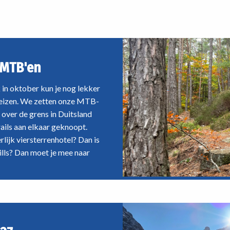
kunt aansluiten. Van
een marathon? Voor iedereen is
voor
nde routes door de Alpen tot
passende manier van langlaufe
jouw
n ver daarbuiten: er zit
mtb-
feld een reis tussen die bij jou
avontuur
 MTB'en
in oktober kun je nog lekker
e reizen. We zetten onze MTB-
 over de grens in Duitsland
ails aan elkaar geknoopt.
lijk viersterrenhotel? Dan is
hills? Dan moet je mee naar