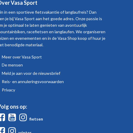
ver Vasa Sport
in in een sportieve fietsvakantie of langlaufreis? Dan
en je bij Vasa Sport aan het goede adres. Onze passie is
m je optimaal te laten genieten van avontuurlijk
ountainbiken, racefietsen en langlaufen. We organiseren
eizen en evenementen en in de Vasa Shop koop of huur je
et benodigde materiaal.
Meer over Vasa Sport
Over
De mensen
Vasa
Meld je aan voor de nieuwsbrief
Sport
Reis- en annuleringsvoorwaarden
Privacy
olg ons op:
Facebook
Youtube
Instagram
fietsen
Facebook
Instagram
winter