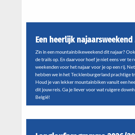
je op een rij. Net over de grens in
nog bij 
najaarsweekend
Duitsland hebben we in het
uitdage
MTB'en
Tecklenburgerland prachtige trails
avonture
aan elkaar geknoopt. Houd je van
ongetwij
lekker mountainbiken vanuit een
past.
Een heerlijk najaarsweekend
heerlijk viersterrenhotel? Dan is dit
jouw reis. Ga je liever voor wat ruigere
Zin in een mountainbikeweekend dit najaar? Ook 
downhills? Dan moet je mee naar
de trails op. En daarvoor hoef je niet eens ver t
België!
weekenden voor het najaar voor je op een rij. Net
hebben we in het Tecklenburgerland prachtige tr
Houd je van lekker mountainbiken vanuit een heer
dit jouw reis. Ga je liever voor wat ruigere down
België!