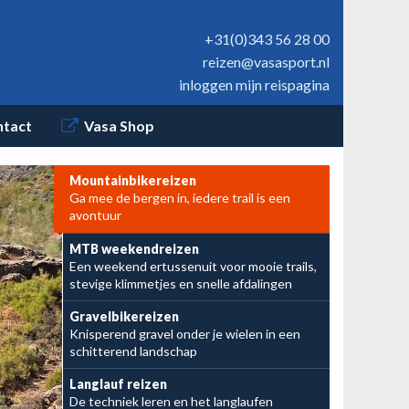
+31(0)343 56 28 00
reizen@vasasport.nl
inloggen mijn reispagina
ntact
Vasa Shop
Mountainbikereizen
Ga mee de bergen in, iedere trail is een
avontuur
MTB weekendreizen
Een weekend ertussenuit voor mooie trails,
stevige klimmetjes en snelle afdalingen
Van flowtrails tot ruige downhills
Een heerlijk
Gravelbikereizen
Knisperend gravel onder je wielen in een
najaarsweekend MTB'e
schitterend landschap
Langlauf reizen
De techniek leren en het langlaufen