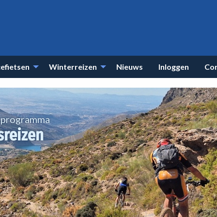
efietsen
Winterreizen
Nieuws
Inloggen
Co
t programma
sreizen