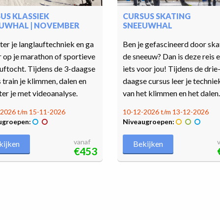
US KLASSIEK
CURSUS SKATING
UWHAL | NOVEMBER
SNEEUWHAL
er je langlauftechniek en ga
Ben je gefascineerd door ska
r op je marathon of sportieve
de sneeuw? Dan is deze reis 
uftocht. Tijdens de 3-daagse
iets voor jou! Tijdens de drie
 train je klimmen, dalen en
daagse cursus leer je technie
er je met videoanalyse.
van het klimmen en het dalen.
2026 t/m 15-11-2026
10-12-2026 t/m 13-12-2026
ugroepen:
Niveaugroepen:
vanaf
kijken
Bekijken
€453