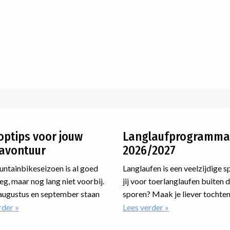
optips voor jouw
Langlaufprogramma
avontuur
2026/2027
ntainbikeseizoen is al goed
Langlaufen is een veelzijdige s
g, maar nog lang niet voorbij.
jij voor toerlanglaufen buiten 
augustus en september staan
sporen? Maak je liever tochten
een paar hele mooie
loipe? Wil je jouw techniek ve
rder
over
Lees verder
over
Zes
Langlaufprogram
zen op het programma waar je
op een cursus? Of ga je meedo
toptips
2026/2027