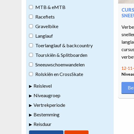
MTB & eMTB
CURS
SNEE
Racefiets
Gravelbike
Verbet
snelle
Langlauf
langla
Toerlanglauf & backcountry
cursus
Tourskiën & Splitboarden
verbet
Sneeuwschoenwandelen
12-11-
Rolskiën en CrossSkate
Nivea
Reislevel
Be
Niveaugroep
Vertrekperiode
Bestemming
Reisduur