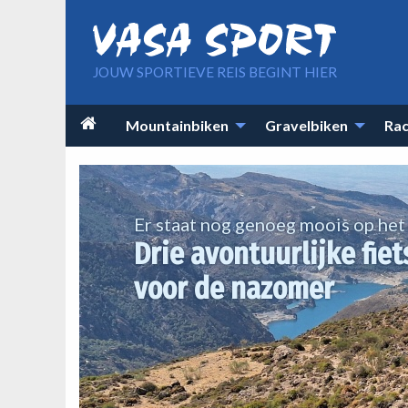
Overslaan en naar de inhoud gaan
JOUW SPORTIEVE REIS BEGINT HIER
Main

Mountainbiken
Gravelbiken
Rac
navigation
Er staat nog genoeg moois op he
Drie avontuurlijke fiet
voor de nazomer