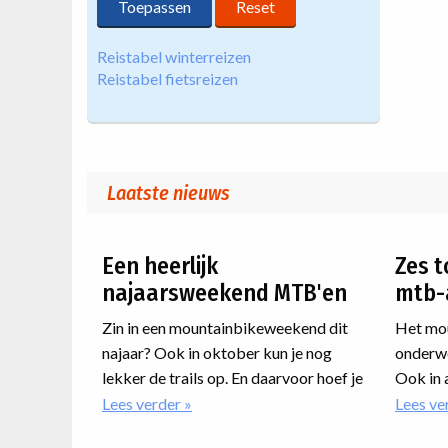
Reistabel winterreizen
Reistabel fietsreizen
Laatste nieuws
Een heerlijk
Zes t
najaarsweekend MTB'en
mtb-
Zin in een mountainbikeweekend dit
Het mou
najaar? Ook in oktober kun je nog
onderwe
lekker de trails op. En daarvoor hoef je
Ook in 
niet eens ver te reizen. We zetten onze
er nog 
Lees verder
over
Lees ve
Een
MTB-weekenden voor het najaar voor
weekrei
heerlijk