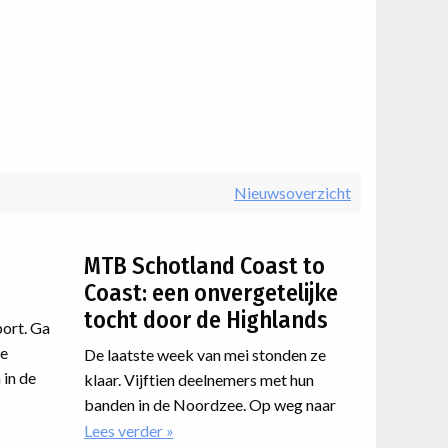
Nieuwsoverzicht
MTB Schotland Coast to
Coast: een onvergetelijke
tocht door de Highlands
port. Ga
de
De laatste week van mei stonden ze
 in de
klaar. Vijftien deelnemers met hun
rbeteren
banden in de Noordzee. Op weg naar
ma
en met
de Atlantische westkust van
Lees verder
over