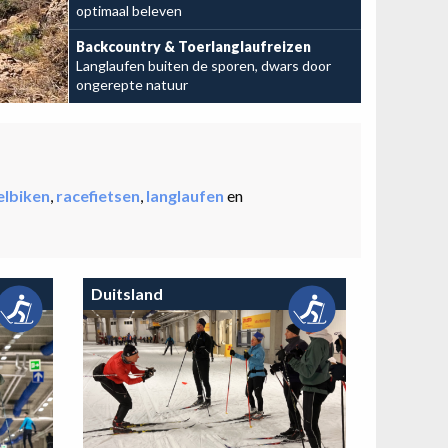
optimaal beleven
Bekijk de mogelijkheden
Backcountry & Toerlanglaufreizen
Langlaufen buiten de sporen, dwars door
ongerepte natuur
elbiken
,
racefietsen
,
langlaufen
en
Duitsland