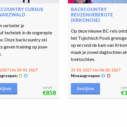
KCOUNTRY CURSUS
BACKCOUNTRY
WARZWALD
REUZENGEBERGTE
(KRKONOSE)
n verbeter je
Op deze nieuwe BC-reis ontde
uf techniek in de ongerepte
het Tsjechisch Pools grensge
w. Onze backcountry ski
op en rond de kam van Krko
s geven training op jouw
maak je zowel dagtochten al
.
trektochten.
2027 t/m 24-01-2027
31-01-2027 t/m 06-02-2027
ugroepen:
Niveaugroepen:
vanaf
van
kijken
Bekijken
€858
€1