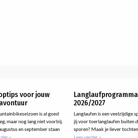
optips voor jouw
Langlaufprogramma
avontuur
2026/2027
ntainbikeseizoen is al goed
Langlaufen is een veelzijdige s
g, maar nog lang niet voorbij.
jij voor toerlanglaufen buiten 
augustus en september staan
sporen? Maak je liever tochten
een paar hele mooie
loipe? Wil je jouw techniek ve
rder
over
Lees verder
over