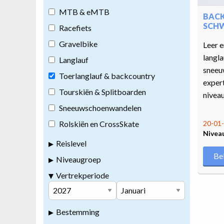
MTB & eMTB
BAC
SCH
Racefiets
Gravelbike
Leer e
langla
Langlauf
sneeu
Toerlanglauf & backcountry
expert
Tourskiën & Splitboarden
niveau
Sneeuwschoenwandelen
Rolskiën en CrossSkate
20-01-
Nivea
Reislevel
Be
Niveaugroep
Vertrekperiode
Bestemming