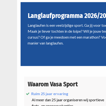
Langlaufprogramma 2026/20
Langlaufen is een veelzijdige sport. Ga jij voor t
Maak je liever tochten in de loipe? Wil je jouw t
cursus? Of ga je meedoen met een marathon? Voo
manier van langlaufen.
Waarom Vasa Sport
Ruim 25 jaar ervaring
Al meer dan 25 jaar organiseren wij sportieve
fiets- en sneeuwvakanties.