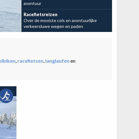
avontuur
Leg je avontuur vast
Racefietsreizen
Over de mooiste cols en avontuurlijke
verkeersluwe wegen en paden
elbiken
,
racefietsen
,
langlaufen
en