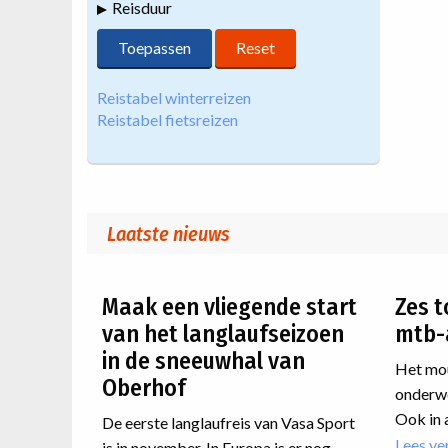
Reisduur
Reistabel winterreizen
Reistabel fietsreizen
Laatste nieuws
Maak een vliegende start
Zes t
van het langlaufseizoen
mtb-
in de sneeuwhal van
Het mou
Oberhof
onderwe
Ook in 
De eerste langlaufreis van Vasa Sport
er nog 
Lees ve
is in november. In Europa is er nog