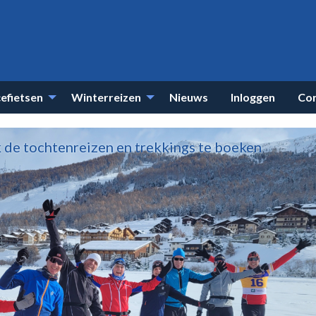
efietsen
Winterreizen
Nieuws
Inloggen
Co
k de tochtenreizen en trekkings te boeken