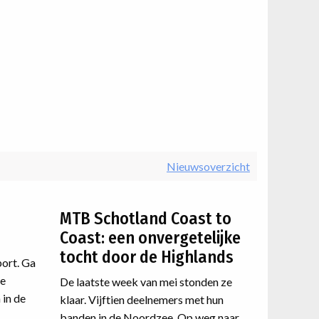
Nieuwsoverzicht
MTB Schotland Coast to
Coast: een onvergetelijke
tocht door de Highlands
port. Ga
de
De laatste week van mei stonden ze
 in de
klaar. Vijftien deelnemers met hun
rbeteren
banden in de Noordzee. Op weg naar