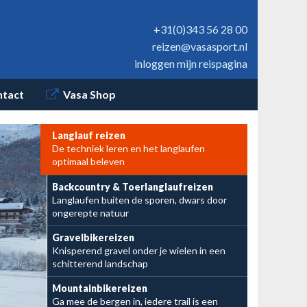
+31(0)343 56 28 00
reizen@vasasport.nl
inloggen mijn reispagina
ntact
Vasa Shop
Langlauf reizen
De techniek leren en het langlaufen
Nu te boeken:
optimaal beleven
BC Reuzengebergte
Backcountry & Toerlanglaufreizen
Langlaufen buiten de sporen, dwars door
en BC Schwarzwald
ongerepte natuur
Gravelbikereizen
Knisperend gravel onder je wielen in een
schitterend landschap
Mountainbikereizen
Ga mee de bergen in, iedere trail is een