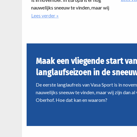
weekrei
nauwelijks sneeuw te vinden, maar wij
nog bij 
zijn dan al volop aan het langlaufen in
Lees verder
over
uitdage
Maak
Oberhof. Hoe dat kan en waarom?
een
avonture
vliegende
ongetwij
start
past.
van
het
Maak een vliegende start van
langlaufseizoen
in
langlaufseizoen in de sneeu
de
sneeuwhal
De eerste langlaufreis van Vasa Sport is in novem
van
nauwelijks sneeuw te vinden, maar wij zijn dan al 
Oberhof
Oberhof. Hoe dat kan en waarom?