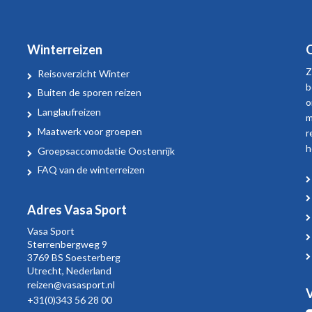
Winterreizen
O
Z
Reisoverzicht Winter
b
Buiten de sporen reizen
o
Langlaufreizen
m
Maatwerk voor groepen
r
h
Groepsaccomodatie Oostenrijk
FAQ van de winterreizen
Adres Vasa Sport
Vasa Sport
Sterrenbergweg
9
3769 BS Soesterberg
Utrecht,
Nederland
reizen@vasasport.nl
V
+31(0)343 56 28 00