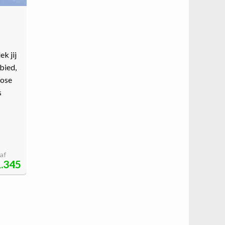
k jij
bied,
nose
s
af
.345