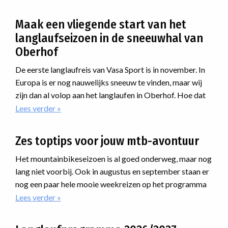
Maak een vliegende start van het
langlaufseizoen in de sneeuwhal van
Oberhof
De eerste langlaufreis van Vasa Sport is in november. In
Europa is er nog nauwelijks sneeuw te vinden, maar wij
zijn dan al volop aan het langlaufen in Oberhof. Hoe dat
kan en waarom?
Lees verder
over
Maak
een
Zes toptips voor jouw mtb-avontuur
vliegende
start
Het mountainbikeseizoen is al goed onderweg, maar nog
van
lang niet voorbij. Ook in augustus en september staan er
het
nog een paar hele mooie weekreizen op het programma
langlaufseizoen
waar je nog bij kunt aansluiten. Van uitdagende routes
Lees verder
over
in
Zes
de
door de Alpen tot avonturen ver daarbuiten: er zit
toptips
sneeuwhal
ongetwijfeld een reis tussen die bij jou past.