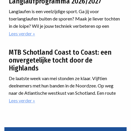
Langlaufprogramma 2026/2027
voor
van
jouw
Oberhof
Langlaufen is een veelzijdige sport. Ga jij voor
mtb-
toerlanglaufen buiten de sporen? Maak je liever tochten
avontuur
in de loipe? Wil je jouw techniek verbeteren op een
cursus? Of ga je meedoen met een marathon? Voor
Lees verder
over
Langlaufprogramma
iedereen is er een passende manier van langlaufen.
2026/2027
MTB Schotland Coast to Coast: een
onvergetelijke tocht door de
Highlands
De laatste week van mei stonden ze klaar. Vijftien
deelnemers met hun banden in de Noordzee. Op weg
naar de Atlantische westkust van Schotland. Een route
dwars door de Highlands. Onherbergzaam, ruige natuur,
Lees verder
over
MTB
desolaatheid. En dan was er nog iets met regen. En dat als
Schotland
nieuwe reis van Vasa Sport. Hoe zou dat verlopen?
Coast
to