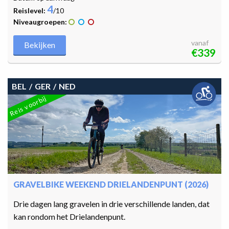
4
Reislevel:
/10
Niveaugroepen:
vanaf
Bekijken
€339
BEL
GER
NED
Reis voorbij
GRAVELBIKE WEEKEND DRIELANDENPUNT (2026)
Drie dagen lang gravelen in drie verschillende landen, dat
kan rondom het Drielandenpunt.