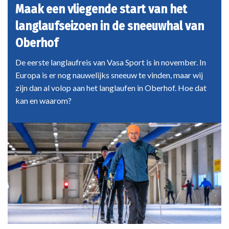
Coast:
Maak een vliegende start van het
een
langlaufseizoen in de sneeuwhal van
onvergetelijke
tocht
Oberhof
door
de
De eerste langlaufreis van Vasa Sport is in november. In
Highlands
Europa is er nog nauwelijks sneeuw te vinden, maar wij
zijn dan al volop aan het langlaufen in Oberhof. Hoe dat
kan en waarom?