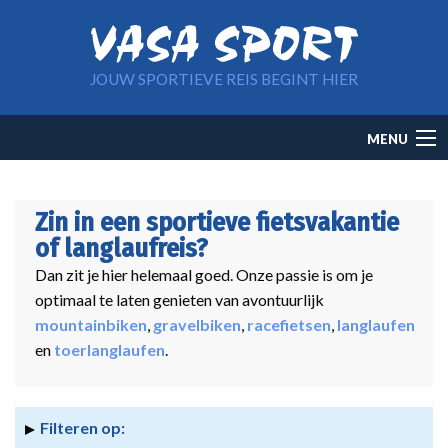
Overslaan en naar de inhoud gaan
JOUW SPORTIEVE REIS BEGINT HIER
Main
MENU
navigation
Zin in een sportieve fietsvakantie
of langlaufreis?
Dan zit je hier helemaal goed. Onze passie is om je
optimaal te laten genieten van avontuurlijk
mountainbiken
,
gravelbiken
,
racefietsen
,
langlaufen
en
toerlanglaufen
.
Filteren op: