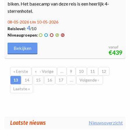
biken. Het basecamp van deze reis is een heerlijk 4-
sterrenhotel.
08-05-2026 t/m 10-05-2026
4
Reislevel:
/10
Niveaugroepen:
vanaf
Bekijken
€439
Paginatie
Eerste pagina
« Eerste
Vorige pagina
‹ Vorige
…
Pagina
9
Pagina
10
Pagina
11
Pagina
12
Huidige pagina
13
Pagina
14
Pagina
15
Pagina
16
Pagina
17
…
Volgende pagina
Volgende ›
Laatste pagina
Laatste »
Laatste nieuws
Nieuwsoverzicht