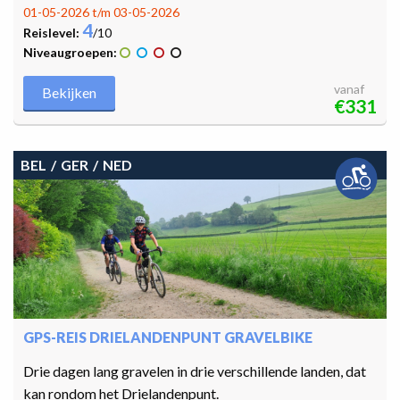
01-05-2026 t/m 03-05-2026
4
Reislevel:
/10
Niveaugroepen:
vanaf
Bekijken
€331
BEL
GER
NED
GPS-REIS DRIELANDENPUNT GRAVELBIKE
Drie dagen lang gravelen in drie verschillende landen, dat
kan rondom het Drielandenpunt.