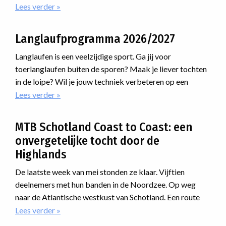
waar je nog bij kunt aansluiten. Van uitdagende routes
Lees verder
over
in
Zes
de
door de Alpen tot avonturen ver daarbuiten: er zit
toptips
sneeuwhal
ongetwijfeld een reis tussen die bij jou past.
Langlaufprogramma 2026/2027
voor
van
jouw
Oberhof
Langlaufen is een veelzijdige sport. Ga jij voor
mtb-
toerlanglaufen buiten de sporen? Maak je liever tochten
avontuur
in de loipe? Wil je jouw techniek verbeteren op een
cursus? Of ga je meedoen met een marathon? Voor
Lees verder
over
Langlaufprogramma
iedereen is er een passende manier van langlaufen.
2026/2027
MTB Schotland Coast to Coast: een
onvergetelijke tocht door de
Highlands
De laatste week van mei stonden ze klaar. Vijftien
deelnemers met hun banden in de Noordzee. Op weg
naar de Atlantische westkust van Schotland. Een route
dwars door de Highlands. Onherbergzaam, ruige natuur,
Lees verder
over
MTB
desolaatheid. En dan was er nog iets met regen. En dat als