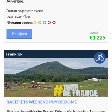
Auvergne.
Datum nog niet bekend
4
Reislevel:
/10
Niveaugroepen:
vanaf
Bekijken
€1.225
Frankrijk
RACEFIETS WEEKEND PUY DE DÔME
Beklim de mythische Puy de Dôme, die is slechts 1 dag per