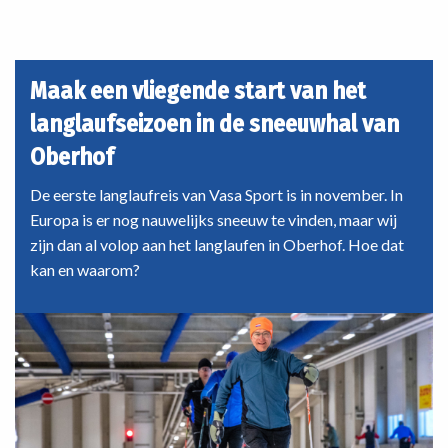
Schotland
nieuwe reis van Vasa Sport. Hoe zou dat verlopen?
Coast
to
Coast:
Maak een vliegende start van het
een
langlaufseizoen in de sneeuwhal van
onvergetelijke
tocht
Oberhof
door
de
De eerste langlaufreis van Vasa Sport is in november. In
Highlands
Europa is er nog nauwelijks sneeuw te vinden, maar wij
zijn dan al volop aan het langlaufen in Oberhof. Hoe dat
kan en waarom?