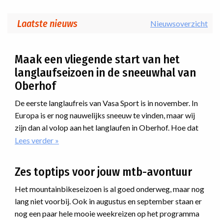
Laatste nieuws
Nieuwsoverzicht
Maak een vliegende start van het
langlaufseizoen in de sneeuwhal van
Oberhof
De eerste langlaufreis van Vasa Sport is in november. In
Europa is er nog nauwelijks sneeuw te vinden, maar wij
zijn dan al volop aan het langlaufen in Oberhof. Hoe dat
kan en waarom?
Lees verder
over
Maak
een
Zes toptips voor jouw mtb-avontuur
vliegende
start
Het mountainbikeseizoen is al goed onderweg, maar nog
van
lang niet voorbij. Ook in augustus en september staan er
het
nog een paar hele mooie weekreizen op het programma
langlaufseizoen