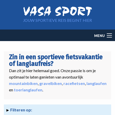
Overslaan en naar de inhoud gaan
JOUW SPORTIEVE REIS BEGINT HIER
Main
MENU
navigation
Zin in een sportieve fietsvakantie
of langlaufreis?
Dan zit je hier helemaal goed. Onze passie is om je
optimaal te laten genieten van avontuurlijk
mountainbiken
,
gravelbiken
,
racefietsen
,
langlaufen
en
toerlanglaufen
.
Filteren op: