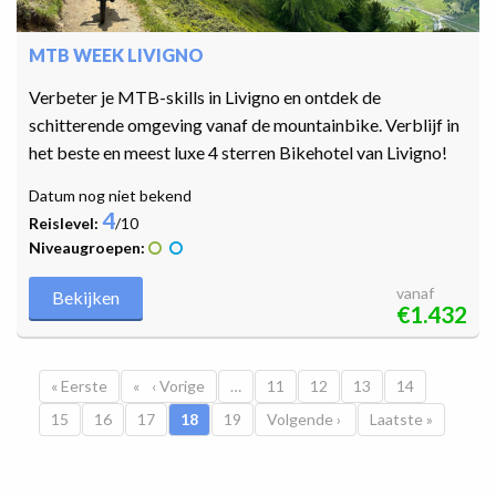
MTB WEEK LIVIGNO
Verbeter je MTB-skills in Livigno en ontdek de
schitterende omgeving vanaf de mountainbike. Verblijf in
het beste en meest luxe 4 sterren Bikehotel van Livigno!
Datum nog niet bekend
4
Reislevel:
/10
Niveaugroepen:
vanaf
Bekijken
€1.432
Paginatie
Eerste pagina
« Eerste
Vorige pagina
‹ Vorige
…
Pagina
11
Pagina
12
Pagina
13
Pagina
14
Pagina
15
Pagina
16
Pagina
17
Huidige pagina
18
Pagina
19
Volgende pagina
Volgende ›
Laatste pagina
Laatste »