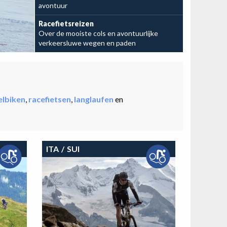
avontuur
Leg je avontuur vast
Racefietsreizen
Over de mooiste cols en avontuurlijke
verkeersluwe wegen en paden
elbiken
,
racefietsen
,
langlaufen
en
ITA
SUI