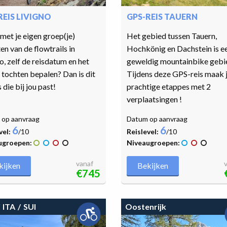
REIS LIVIGNO
GPS-REIS TAUERN
 met je eigen groep(je)
Het gebied tussen Tauern,
en van de flowtrails in
Hochkönig en Dachstein is e
o, zelf de reisdatum en het
geweldig mountainbike gebi
 tochten bepalen? Dan is dit
Tijdens deze GPS-reis maak 
s die bij jou past!
prachtige etappes met 2
verplaatsingen !
op aanvraag
Datum op aanvraag
6
6
vel:
/10
Reislevel:
/10
ugroepen:
Niveaugroepen:
vanaf
kijken
Bekijken
€745
ITA
SUI
Oostenrijk