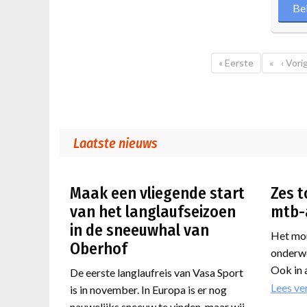
Be
Paginatie
Eerste pagina
« Eerste
Vorig
‹ Vori
Laatste nieuws
Maak een vliegende start
Zes t
van het langlaufseizoen
mtb-
in de sneeuwhal van
Het mou
Oberhof
onderwe
Ook in 
De eerste langlaufreis van Vasa Sport
er nog 
Lees ve
is in november. In Europa is er nog
weekrei
nauwelijks sneeuw te vinden, maar wij