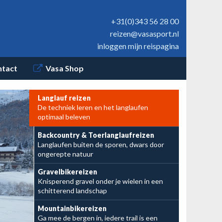
+31(0)343 56 28 00
reizen@vasasport.nl
inloggen mijn reispagina
ntact
Vasa Shop
Langlauf reizen
De techniek leren en het langlaufen
Nu te boeken:
optimaal beleven
BC Reuzengebergte
Backcountry & Toerlanglaufreizen
Langlaufen buiten de sporen, dwars door
en BC Schwarzwald
ongerepte natuur
Gravelbikereizen
Knisperend gravel onder je wielen in een
schitterend landschap
Mountainbikereizen
Ga mee de bergen in, iedere trail is een