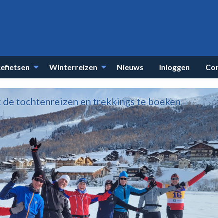
efietsen
Winterreizen
Nieuws
Inloggen
Co
k de tochtenreizen en trekkings te boeken