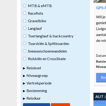
MTB & eMTB
GPS-
Racefiets
Wil je
Gravelbike
geniet
Langlauf
Livign
aantal
Toerlanglauf & backcountry
de rei
Tourskiën & Splitboarden
Sneeuwschoenwandelen
Datum 
Rolskiën en CrossSkate
Reisle
Nivea
Reislevel
Niveaugroep
Be
Vertrekperiode
Bestemming
AUT
Reisduur