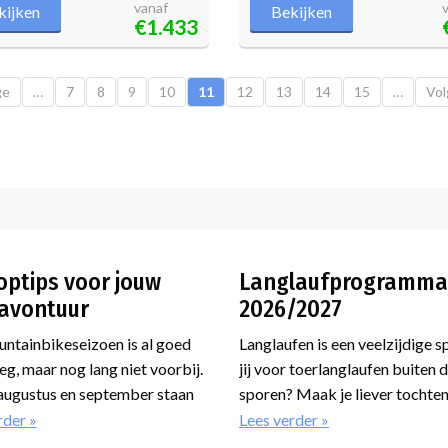
vanaf
kijken
Bekijken
€1.433
e pagina
ge
…
Pagina
7
Pagina
8
Pagina
9
Pagina
10
Huidige pagina
11
Pagina
12
Pagina
13
Pagina
14
Pagina
15
…
Vol
Vol
optips voor jouw
Langlaufprogramma
avontuur
2026/2027
ntainbikeseizoen is al goed
Langlaufen is een veelzijdige s
g, maar nog lang niet voorbij.
jij voor toerlanglaufen buiten 
augustus en september staan
sporen? Maak je liever tochten
een paar hele mooie
loipe? Wil je jouw techniek ve
rder
over
Lees verder
over
Zes
Langlaufprogram
zen op het programma waar je
op een cursus? Of ga je meedo