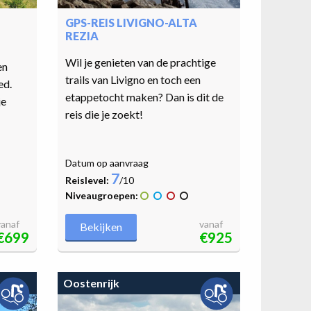
GPS-REIS LIVIGNO-ALTA
REZIA
Wil je genieten van de prachtige
en
trails van Livigno en toch een
ed.
etappetocht maken? Dan is dit de
je
reis die je zoekt!
Datum op aanvraag
7
Reislevel:
/10
Niveaugroepen:
vanaf
vanaf
Bekijken
€699
€925
Oostenrijk