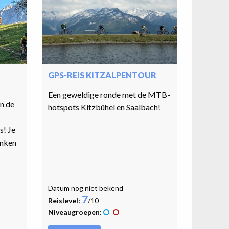
GPS-REIS KITZALPENTOUR
Een geweldige ronde met de MTB-
in de
hotspots Kitzbühel en Saalbach!
s! Je
anken
Datum nog niet bekend
7
Reislevel:
/10
Niveaugroepen: