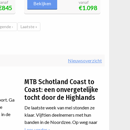
vanaf
vanaf
Bekijken
€845
€1.098
gende pagina
gende ›
Laatste pagina
Laatste »
Nieuwsoverzicht
MTB Schotland Coast to
Coast: een onvergetelijke
tocht door de Highlands
port. Ga
de
De laatste week van mei stonden ze
 in de
klaar. Vijftien deelnemers met hun
rbeteren
banden in de Noordzee. Op weg naar
ma
en met
de Atlantische westkust van
Lees verder
over