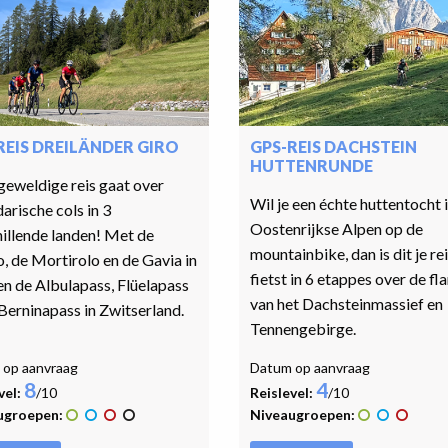
REIS DREILÄNDER GIRO
GPS-REIS DACHSTEIN
HUTTENRUNDE
geweldige reis gaat over
Wil je een échte huttentocht 
arische cols in 3
Oostenrijkse Alpen op de
illende landen! Met de
mountainbike, dan is dit je rei
o, de Mortirolo en de Gavia in
fietst in 6 etappes over de fl
 en de Albulapass, Flüelapass
van het Dachsteinmassief en
Berninapass in Zwitserland.
Tennengebirge.
op aanvraag
Datum op aanvraag
8
4
vel:
/10
Reislevel:
/10
ugroepen:
Niveaugroepen: