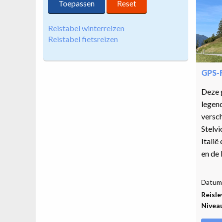
Reistabel winterreizen
Reistabel fietsreizen
GPS-
Deze 
legend
versch
Stelvi
Italië
en de 
Datum 
Reisle
Nivea