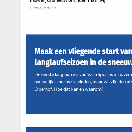
nog bij 
zijn dan al volop aan het langlaufen in
Lees verder
over
uitdage
Maak
Oberhof. Hoe dat kan en waarom?
een
avonture
vliegende
ongetwij
start
past.
van
het
Maak een vliegende start van
langlaufseizoen
in
langlaufseizoen in de sneeu
de
sneeuwhal
De eerste langlaufreis van Vasa Sport is in novem
van
nauwelijks sneeuw te vinden, maar wij zijn dan al 
Oberhof
Oberhof. Hoe dat kan en waarom?